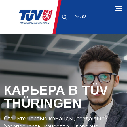
РУ
/
ҚАЗ
КАРЬЕРА В TÜV
THÜRINGEN
Станьте частью команды, создающей
безопасность, качество и доверие.
ЗАПОЛНИТЬ АНКЕТУ