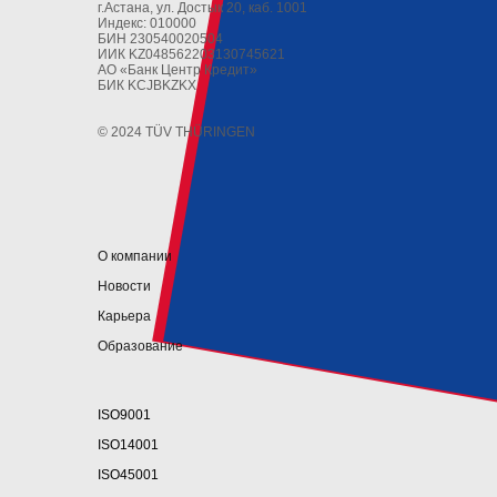
г.Астана, ул. Достык 20, каб. 1001
Индекс: 010000
БИН 230540020504
ИИК KZ048562203130745621
АО «Банк Центр Кредит»
БИК KCJBKZKX
© 2024 TÜV THÜRINGEN
О компании
Новости
Карьера
Образование
ISO9001
ISO14001
ISO45001