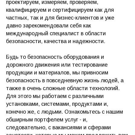
проектируем, измеряем, проверяем,
квалифицируем и сертифицируем как для
частных, так и для бизнес-клиентов и уже
давно зарекомендовали себя как
международный специалист в области
безопасности, качества и надежности.
Будь то безопасность оборудования и
дорожного движения или тестирование
продукции и материалов, мы привносим
Отправьте заявку
безопасность в повседневную жизнь людей, а
нашим HR
также в очень сложные области технологий.
Для этого мы работаем с различными
Поля, отмеченные звездочкой (*), обязательны
установками, системами, продуктами и,
к заполнению.
конечно же, с людьми. Ознакомьтесь с нашим
После оформления анкеты с Вами свяжется
обширным портфелем услуг - и,
наш менеджер для выяснения всех
следовательно, с вакансиями и сферами
необходимых сведений.