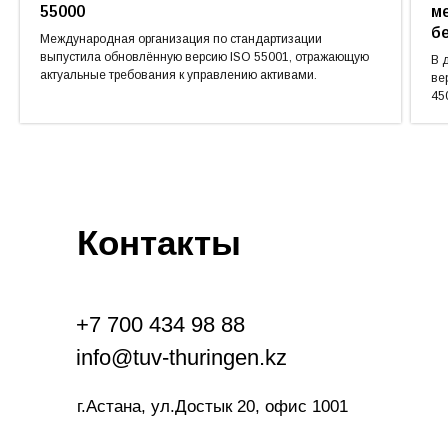
55000
м
б
Международная организация по стандартизации
выпустила обновлённую версию ISO 55001, отражающую
В 
актуальные требования к управлению активами.
ве
45
Контакты
+7 700 434 98 88
info@tuv-thuringen.kz
г.Астана, ул.Достык 20, офис 1001