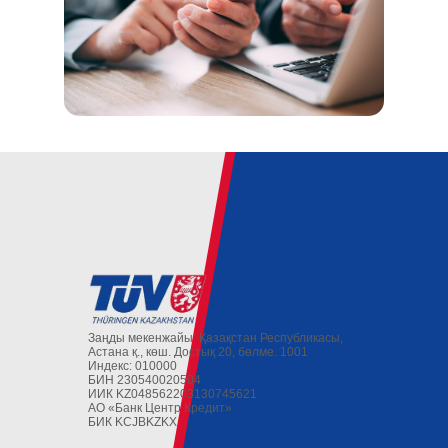
Заңды мекенжайы: Қазақстан Республикасы,
Астана қ., көш. Достық 20, бөлме. 1001
Индекс: 010000
БИН 230540020504
ИИК KZ048562203130745621
АО «Банк Центр Кредит»
БИК KCJBKZKX