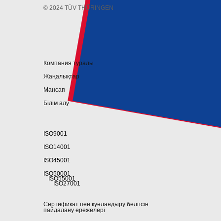
© 2024 TÜV THÜRINGEN
Компания туралы
Жаңалықтар
Мансап
Білім алу
ISO9001
ISO14001
ISO45001
ISO50001
ISO55001
ISO27001
Сертификат пен куәландыру белгісін
пайдалану ережелері