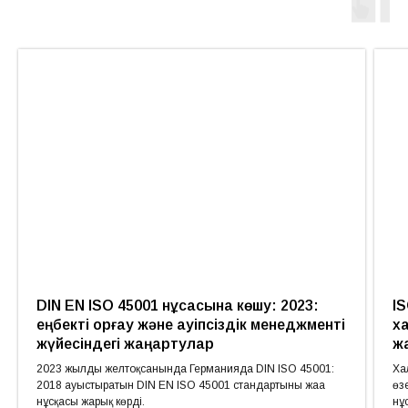
DIN EN ISO 45001 нұсқасына көшу: 2023:
IS
еңбекті қорғау және қауіпсіздік менеджменті
х
жүйесіндегі жаңартулар
ж
2023 жылдың желтоқсанында Германияда DIN ISO 45001:
Ха
2018 ауыстыратын DIN EN ISO 45001 стандартының жаңа
өз
нұсқасы жарық көрді.
нұ